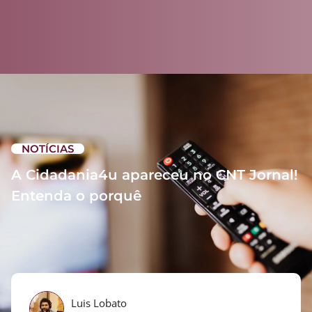
NOTÍCIAS
A Cidadania4u apareceu no CNT Jornal!
Entenda o porquê
Luis Lobato