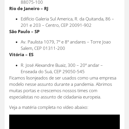
88075-100
Rio de Janeiro – RJ
Edifício Galeria Sul America, R. da Quitanda, 86 –
201 e 203 – Centro, CEP 20091-902
São Paulo – SP
Av. Paulista 1079, 7º e 8º andares – Torre Joao
Salem, CEP 01311-200
Vitória – ES
R. José Alexandre Buaiz, 300 – 20º andar –
Enseada do Suá, CEP 29050-545
Ficamos lisonjeados de ser usados como uma empresa
modelo nesse assunto durante a pandemia. Abrimos
muitas portas e crescemos nossos times com
especialistas no assunto de cidadania europeia.
Veja a matéria completa no vídeo abaixo: