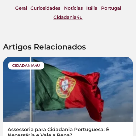
Geral
Curiosidades
Notícias
Itália
Portugal
Cidadania4u
Artigos Relacionados
CIDADANIA4U
Assessoria para Cidadania Portuguesa: É
Necessária e Vale a Pena?