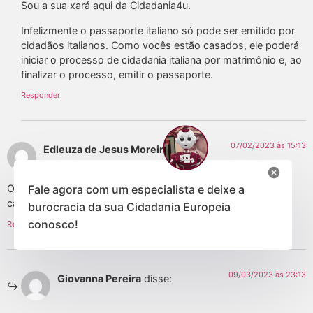
Sou a sua xará aqui da Cidadania4u.
Infelizmente o passaporte italiano só pode ser emitido por
cidadãos italianos. Como vocês estão casados, ele poderá
iniciar o processo de cidadania italiana por matrimônio e, ao
finalizar o processo, emitir o passaporte.
Responder
07/02/2023 às 15:13
Edleuza de Jesus Moreira
disse:
Fale agora com um especialista e deixe a
Ola fui espulsa da Itália sto no Brasil a quase 3 anos.agora
casei será que posso volta a Itália
burocracia da sua Cidadania Europeia
conosco!
Responder
09/03/2023 às 23:13
Giovanna Pereira
disse: