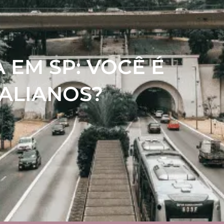
 EM SP: VOCÊ É
ALIANOS?