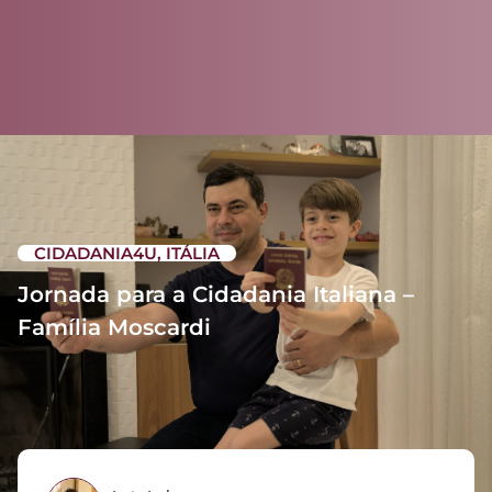
CIDADANIA4U
,
ITÁLIA
Jornada para a Cidadania Italiana –
Família Moscardi