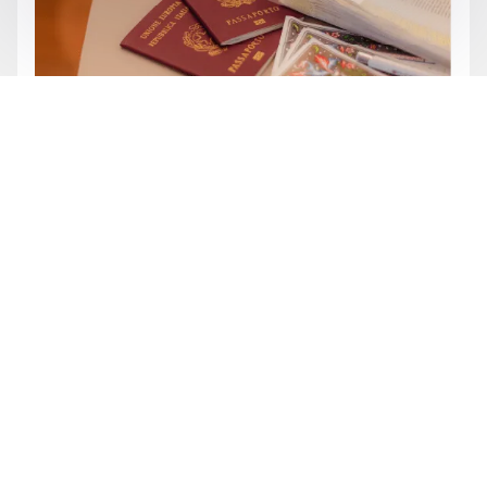
Enviar
Institucional
Serviços
Quem somos
Cidadania Portuguesa
Trabalhe Conosco
Cidadania Italiana