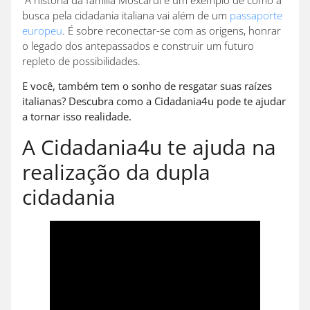
A história da família Moscardi é um exemplo de como a
busca pela cidadania italiana vai além de um
passaporte
europeu
. É sobre reconectar-se com as origens, honrar
o legado dos antepassados e construir um futuro
repleto de possibilidades.
E você, também tem o sonho de resgatar suas raízes
italianas? Descubra como a Cidadania4u pode te ajudar
a tornar isso realidade.
A Cidadania4u te ajuda na
realização da dupla
cidadania