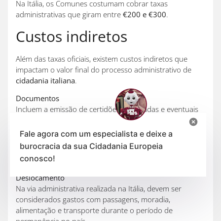
Na Itália, os Comunes costumam cobrar taxas
administrativas que giram entre
€200 e €300
.
Custos indiretos
Além das taxas oficiais, existem custos indiretos que
impactam o valor final do processo administrativo de
cidadania italiana
.
Documentos
Incluem a emissão de certidões atualizadas e eventuais
retificações.
Fale agora com um especialista e deixe a
Traduções
burocracia da sua Cidadania Europeia
Todas as certidões devem ser traduzidas para o italiano
conosco!
por tradutor juramentado e apostiladas.
Deslocamento
Na via administrativa realizada na Itália, devem ser
considerados gastos com passagens, moradia,
alimentação e transporte durante o período de
permanência no país.