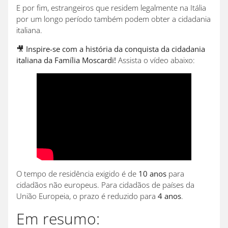
E por fim, estrangeiros que residem legalmente na Itália
por um longo período também podem obter a cidadania
italiana.
🎥
Inspire-se com a história da conquista da cidadania
italiana da Família Moscardi!
Assista o vídeo abaixo:
O tempo de residência exigido é de
10 anos
para
cidadãos não europeus. Para cidadãos de países da
União Europeia, o prazo é reduzido para
4 anos
.
Em resumo: