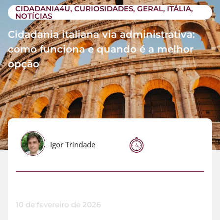
CIDADANIA4U
,
CURIOSIDADES
,
GERAL
,
ITÁLIA
,
NOTÍCIAS
Cidadania italiana via administrativa:
como funciona e quando é a melhor
opção
Igor Trindade
10 de fevereiro de 2026