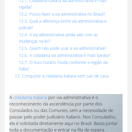
12.1.
Cidadania italiana via administrativa é mais
rápida?
12.2.
Posso fazer a via administrativa no Brasil?
12.3.
Qual a diferença entre via administrativa e
judicial?
12.4.
A via administrativa ainda vale com as
mudanças na lei?
12.5.
Quem não pode usar a via administrativa?
12.6.
A cidadania via administrativa é mais barata?
12.7.
O fuso horário muda conforme a região da
Itália?
13.
Conquiste a cidadania italiana sem sair de casa
A
cidadania italiana
por via administrativa é o
reconhecimento da ascendência por parte dos
Consulados ou das Comunes, sem a necessidade de
passar pelo poder Judiciário Italiano.
Nos Consulados,
ela é solicitada diretamente aqui no Brasil. Basta juntar
toda a documentação e entrar na fila de espera.