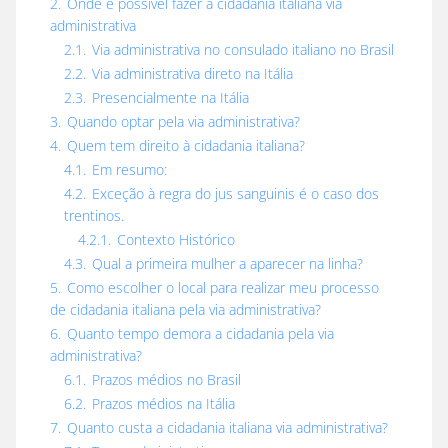
2.
Onde é possível fazer a cidadania italiana via
administrativa
2.1.
Via administrativa no consulado italiano no Brasil
2.2.
Via administrativa direto na Itália
2.3.
Presencialmente na Itália
3.
Quando optar pela via administrativa?
4.
Quem tem direito à cidadania italiana?
4.1.
Em resumo:
4.2.
Exceção à regra do jus sanguinis é o caso dos
trentinos.
4.2.1.
Contexto Histórico
4.3.
Qual a primeira mulher a aparecer na linha?
5.
Como escolher o local para realizar meu processo
de cidadania italiana pela via administrativa?
6.
Quanto tempo demora a cidadania pela via
administrativa?
6.1.
Prazos médios no Brasil
6.2.
Prazos médios na Itália
7.
Quanto custa a cidadania italiana via administrativa?