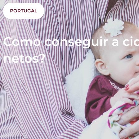
PORTUGAL
Como conseguir a ci
netos?