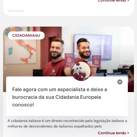
Continue lendo >
29/11/2024
CIDADANIA4U
Fale agora com um especialista e deixe a
burocracia da sua Cidadania Europeia
Descubra se você tem direito à cidadania
conosco!
italiana: quais os documentos, vias e prazos do
processo?
A cidadania italiana é um direito reconhecido pela legislação italiana a
milhares de descendentes de italianos espalhados pelo
Continue lendo >