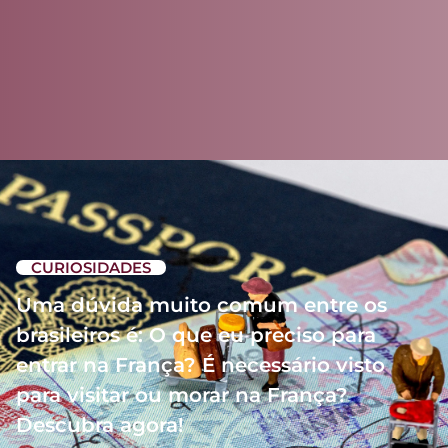
CURIOSIDADES
Uma dúvida muito comum entre os
brasileiros é: O que eu preciso para
entrar na França? É necessário visto
para visitar ou morar na França?
Descubra agora!