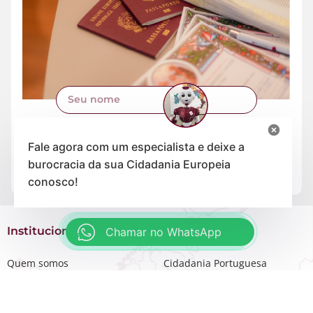
Fale agora com um especialista e deixe a
burocracia da sua Cidadania Europeia
Assinar
conosco!
Institucional
Serviços
Chamar no WhatsApp
Quem somos
Cidadania Portuguesa
Trabalhe Conosco
Cidadania Italiana
Mapa do Site
Cidadania Espanhola