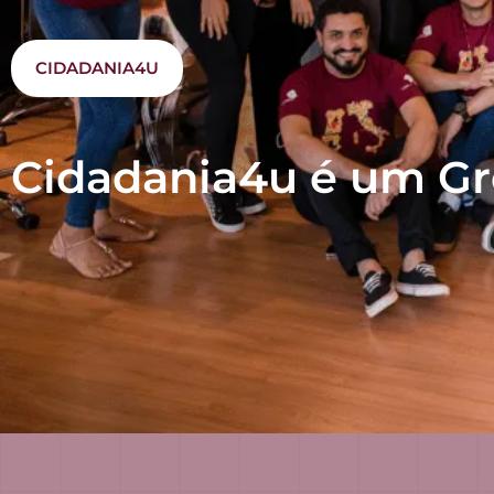
CIDADANIA4U
Cidadania4u é um Gr