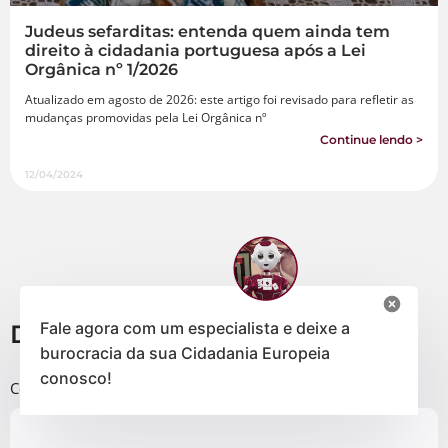
Judeus sefarditas: entenda quem ainda tem
direito à cidadania portuguesa após a Lei
Orgânica nº 1/2026
Atualizado em agosto de 2026: este artigo foi revisado para refletir as
mudanças promovidas pela Lei Orgânica nº
Continue lendo >
12/04/2024
Fale agora com um especialista e deixe a
Deixe um comentário
burocracia da sua Cidadania Europeia
conosco!
Comentário
*