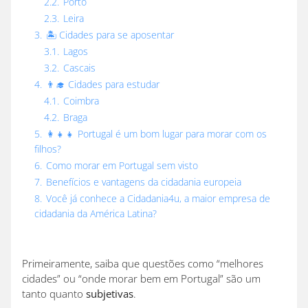
2.2.
Porto
2.3.
Leira
3.
🏝️ Cidades para se aposentar
3.1.
Lagos
3.2.
Cascais
4.
👨‍🎓 Cidades para estudar
4.1.
Coimbra
4.2.
Braga
5.
👩‍👧‍👧 Portugal é um bom lugar para morar com os
filhos?
6.
Como morar em Portugal sem visto
7.
Benefícios e vantagens da cidadania europeia
8.
Você já conhece a Cidadania4u, a maior empresa de
cidadania da América Latina?
Primeiramente, saiba que questões como “melhores
cidades” ou “onde morar bem em Portugal” são um
tanto quanto
subjetivas
.