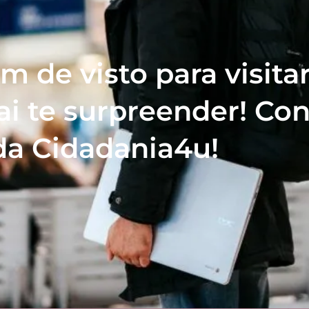
m de visto para visitar
i te surpreender! Con
da Cidadania4u!