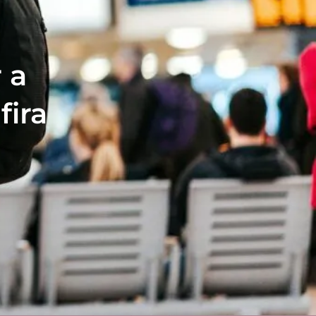
 a
fira