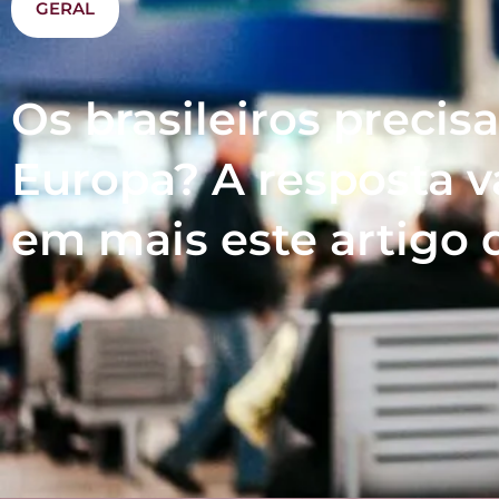
GERAL
Os brasileiros precisa
Europa? A resposta va
em mais este artigo 