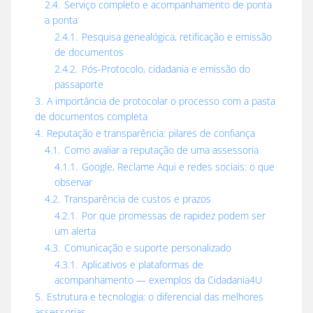
2.4.
Serviço completo e acompanhamento de ponta
a ponta
2.4.1.
Pesquisa genealógica, retificação e emissão
de documentos
2.4.2.
Pós-Protocolo, cidadania e emissão do
passaporte
3.
A importância de protocolar o processo com a pasta
de documentos completa
4.
Reputação e transparência: pilares de confiança
4.1.
Como avaliar a reputação de uma assessoria
4.1.1.
Google, Reclame Aqui e redes sociais: o que
observar
4.2.
Transparência de custos e prazos
4.2.1.
Por que promessas de rapidez podem ser
um alerta
4.3.
Comunicação e suporte personalizado
4.3.1.
Aplicativos e plataformas de
acompanhamento — exemplos da Cidadania4U
5.
Estrutura e tecnologia: o diferencial das melhores
assessorias