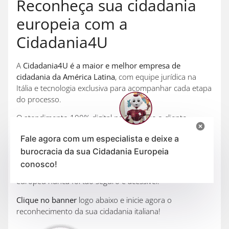
Reconheça sua cidadania
europeia com a
Cidadania4U
A
Cidadania4U é a maior e melhor empresa de
cidadania da América Latina
, com equipe jurídica na
Itália e tecnologia exclusiva para acompanhar cada etapa
do processo.
O atendimento 100% digital permite que o cliente
acompanhe o progresso de seus documentos, enquanto
Fale agora com um especialista e deixe a
a empresa garante que todo o processo siga dentro da
burocracia da sua Cidadania Europeia
lei.
conosco!
Manter vivo seu direito histórico e conquistar um futuro
europeu nunca foi tão seguro e acessível.
Clique no banner
logo abaixo e inicie agora o
reconhecimento da sua cidadania italiana!