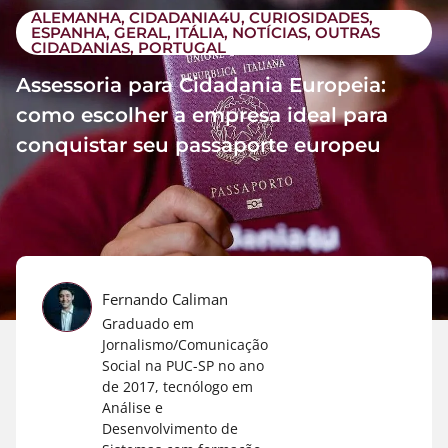
ALEMANHA
,
CIDADANIA4U
,
CURIOSIDADES
,
ESPANHA
,
GERAL
,
ITÁLIA
,
NOTÍCIAS
,
OUTRAS
CIDADANIAS
,
PORTUGAL
Assessoria para Cidadania Europeia:
como escolher a empresa ideal para
conquistar seu passaporte europeu
Fernando Caliman
Graduado em
Jornalismo/Comunicação
Social na PUC-SP no ano
de 2017, tecnólogo em
Análise e
Desenvolvimento de