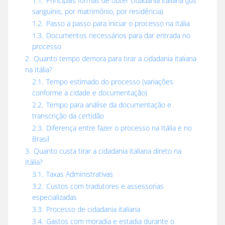
1.1.
Principais formas de obter cidadania italiana (jus
sanguinis, por matrimônio, por residência)
1.2.
Passo a passo para iniciar o processo na Itália
1.3.
Documentos necessários para dar entrada no
processo
2.
Quanto tempo demora para tirar a cidadania italiana
na Itália?
2.1.
Tempo estimado do processo (variações
conforme a cidade e documentação)
2.2.
Tempo para análise da documentação e
transcrição da certidão
2.3.
Diferença entre fazer o processo na Itália e no
Brasil
3.
Quanto custa tirar a cidadania italiana direto na
Itália?
3.1.
Taxas Administrativas
3.2.
Custos com tradutores e assessorias
especializadas
3.3.
Processo de cidadania italiana
3.4.
Gastos com moradia e estadia durante o