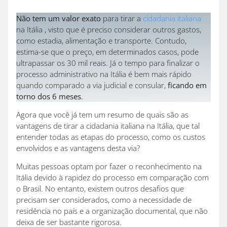
Não tem um valor exato
para tirar a
cidadania italiana
na Itália , visto que é preciso considerar outros gastos,
como estadia, alimentação e transporte. Contudo,
estima-se que o preço, em determinados casos, pode
ultrapassar os 30 mil reais. Já o tempo para finalizar o
processo administrativo na Itália é bem mais rápido
quando comparado a via judicial e consular,
ficando em
torno dos 6 meses
.
Agora que você já tem um resumo de quais são as
vantagens de tirar a cidadania italiana na Itália, que tal
entender todas as etapas do processo, como os custos
envolvidos e as vantagens desta via?
Muitas pessoas optam por fazer o reconhecimento na
Itália devido à rapidez do processo em comparação com
o Brasil. No entanto, existem outros desafios que
precisam ser considerados, como a necessidade de
residência no país e a organização documental, que não
deixa de ser bastante rigorosa.