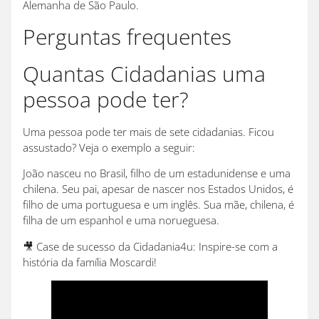
Alemanha de São Paulo.
Perguntas frequentes
Quantas Cidadanias uma
pessoa pode ter?
Uma pessoa pode ter mais de sete cidadanias. Ficou
assustado? Veja o exemplo a seguir:
João nasceu no Brasil, filho de um estadunidense e uma
chilena. Seu pai, apesar de nascer nos Estados Unidos, é
filho de uma portuguesa e um inglês. Sua mãe, chilena, é
filha de um espanhol e uma norueguesa.
🎥 Case de sucesso da Cidadania4u: Inspire-se com a
história da família Moscardi!