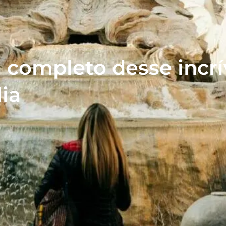
a completo desse incrí
lia