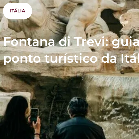
ITÁLIA
Fontana di Trevi: gui
ponto turístico da Itá