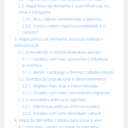
2.3.
Mapa físico da Alemanha e suas influências no
clima e transporte
2.3.1.
Rios, cadeias montanhosas e planícies
2.3.2.
Como o relevo impacta a mobilidade e o
turismo?
3.
Mapa político da Alemanha: estrutura federal e
administração
3.1.
Entendendo o sistema federalista alemão
3.1.1.
Estados com mais autonomia e influência
econômica
3.1.2.
Berlim, Hamburgo e Bremen: cidades-estado
3.2.
Distribuição populacional e desenvolvimento
3.2.1.
Regiões mais ricas e industrializadas
3.2.2.
Estados com maior crescimento migratório
3.3.
Curiosidades políticas e regionais
3.3.1.
Diferenças políticas entre os estados
3.3.2.
Estados com forte identidade cultural
4.
Mapa da Alemanha: Cidades para visitar e viver
4.1.
Principais cidades no mapa da Alemanha