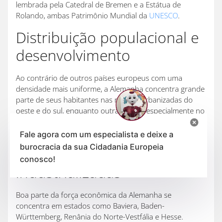
lembrada pela Catedral de Bremen e a Estátua de
Rolando, ambas Patrimônio Mundial da
UNESCO
.
Distribuição populacional e
desenvolvimento
Ao contrário de outros países europeus com uma
densidade mais uniforme, a Alemanha concentra grande
parte de seus habitantes nas regiões urbanizadas do
oeste e do sul, enquanto outras áreas, especialmente no
leste e no norte, ainda apresentam baixas densidades
populacionais e desafios de desenvolvimento.
Fale agora com um especialista e deixe a
burocracia da sua Cidadania Europeia
Regiões mais ricas e
conosco!
industrializadas
Boa parte da força econômica da Alemanha se
concentra em estados como Baviera, Baden-
Württemberg, Renânia do Norte-Vestfália e Hesse.