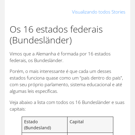
Cidadania
Como
Morar na
portuguesa
pesquisar o
Alemanh
Visualizando todos Stories
com o suporte
seu
cidadani
de
antepassado
europeia:
Os 16 estados federais
especialistas
usando o
como é fá
(Bundesländer)
Arquivo
Nacional
Vimos que a Alemanha é formada por 16 estados
federais, os Bundesländer.
Porém, o mais interessante é que cada um desses
estados funciona quase como um “país dentro do país”,
com seu próprio parlamento, sistema educacional e até
algumas leis específicas.
Veja abaixo a lista com todos os 16 Bundesländer e suas
capitais:
Estado
Capital
(Bundesland)