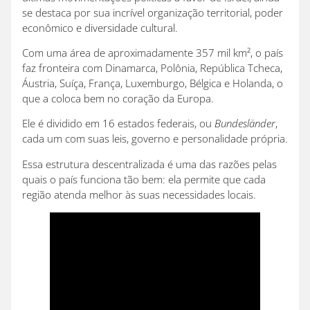
se destaca por sua incrível organização territorial, poder
econômico e diversidade cultural.
Com uma área de aproximadamente 357 mil km², o país
faz fronteira com Dinamarca, Polônia, República Tcheca,
Áustria, Suíça, França, Luxemburgo, Bélgica e Holanda, o
que a coloca bem no coração da Europa.
Ele é dividido em 16 estados federais, ou
Bundesländer
,
cada um com suas leis, governo e personalidade própria.
Essa estrutura descentralizada é uma das razões pelas
quais o país funciona tão bem: ela permite que cada
região atenda melhor às suas necessidades locais.