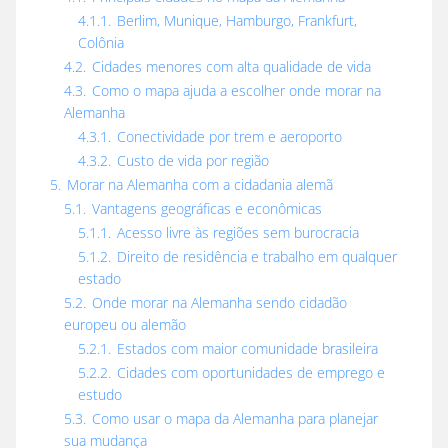
4.1.1.
Berlim, Munique, Hamburgo, Frankfurt,
Colônia
4.2.
Cidades menores com alta qualidade de vida
4.3.
Como o mapa ajuda a escolher onde morar na
Alemanha
4.3.1.
Conectividade por trem e aeroporto
4.3.2.
Custo de vida por região
5.
Morar na Alemanha com a cidadania alemã
5.1.
Vantagens geográficas e econômicas
5.1.1.
Acesso livre às regiões sem burocracia
5.1.2.
Direito de residência e trabalho em qualquer
estado
5.2.
Onde morar na Alemanha sendo cidadão
europeu ou alemão
5.2.1.
Estados com maior comunidade brasileira
5.2.2.
Cidades com oportunidades de emprego e
estudo
5.3.
Como usar o mapa da Alemanha para planejar
sua mudança