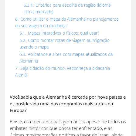
5.3.1.
Critérios para escolha de região (idioma,
clima, mercado)
6.
Como utilizar o mapa da Alemanha no planejamento
da sua viagem ou mudança
6.1.
Mapas interativos e físicos: qual usar?
6.2.
Como montar rotas de viagem ou migração
usando o mapa
6.3.
Aplicativos e sites com mapas atualizados da
Alemanha
7.
Seja cidadão do mundo. Reconheça a cidadania
Alemã!
Você sabia que a Alemanha é cercada por nove países e
é considerada uma das economias mais fortes da
Europa?
Pois é, este pequeno país germânico, apesar de todos os
embates históricos que possa ter enfrentado, e as
últimas movimentações políticas a favor de Israel, ainda