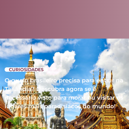
CURIOSIDADES
O que o brasileiro precisa para entrar na
Tailândia? Descubra agora se é
necessário visto para morar ou visitar os
lugares mais paradisíacos do mundo!